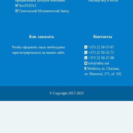
официальным дилером компаний:
Таблица мер и весов
БелТАПАЗ
Гомельский Механический Завод
Как заказать
Контакты
Чтобы оформить заказ необходимо
+373 22 50-37-87
зарегистрироваться на нашем сайте.
+373 22 50-32-72
+373 22 50-37-88
info@albiz.md
Moldova, m. Chisinau,
str. Muncesti, 271, of. 102
© Copyright 2017-2025