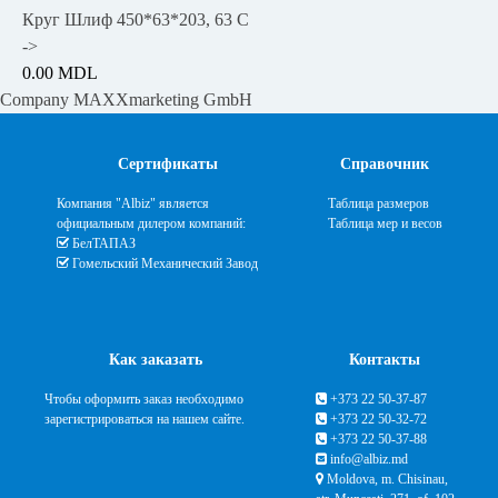
Круг Шлиф 450*63*203, 63 C
->
0.00 MDL
Company MAXXmarketing GmbH
Сертификаты
Справочник
Компания "Albiz" является
Таблица размеров
официальным дилером компаний:
Таблица мер и весов
БелТАПАЗ
Гомельский Механический Завод
Как заказать
Контакты
Чтобы оформить заказ необходимо
+373 22 50-37-87
зарегистрироваться на нашем сайте.
+373 22 50-32-72
+373 22 50-37-88
info@albiz.md
Moldova, m. Chisinau,