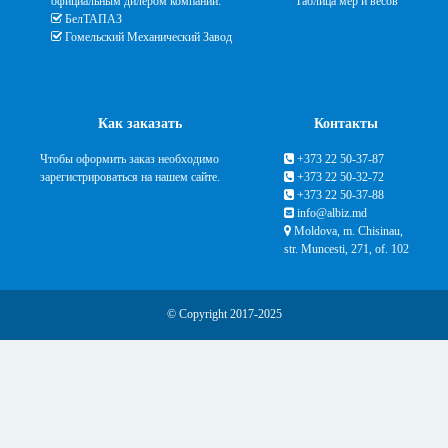
официальным дилером компаний:
Таблица мер и весов
БелТАПАЗ
Гомельский Механический Завод
Как заказать
Контакты
Чтобы оформить заказ необходимо
+373 22 50-37-87
зарегистрироваться на нашем сайте.
+373 22 50-32-72
+373 22 50-37-88
info@albiz.md
Moldova, m. Chisinau,
str. Muncesti, 271, of. 102
© Copyright 2017-2025