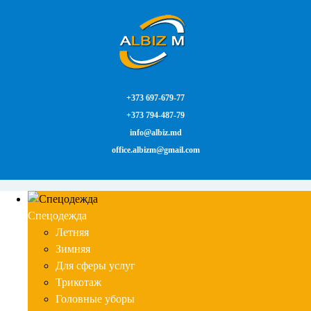
+373 697-679-77
+373 794-487-79
info@albiz.md
office.albizm@gmail.com
Спецодежда
Летняя
Зимняя
Для сферы услуг
Трикотаж
Головные уборы